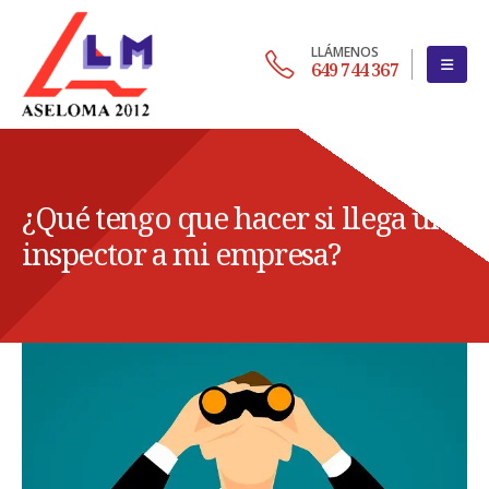
LLÁMENOS
649 744 367
¿Qué tengo que hacer si llega un
inspector a mi empresa?