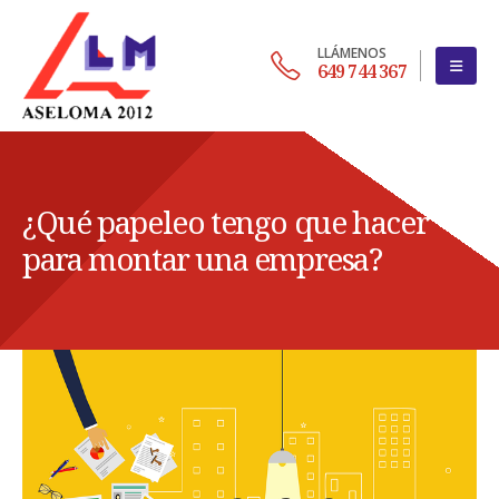
LLÁMENOS
649 744 367
¿Qué papeleo tengo que hacer
para montar una empresa?