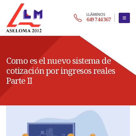
LLÁMENOS
649 744 367
Como es el nuevo sistema de
cotización por ingresos reales
Parte II